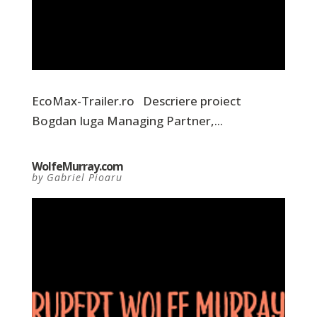
EcoMax-Trailer.ro Descriere proiect
Bogdan Iuga Managing Partner,...
WolfeMurray.com
by
Gabriel Pioaru