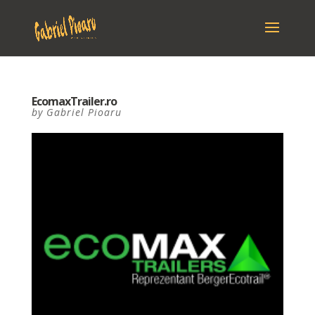
EcomaxTrailer.ro
by
Gabriel Pioaru